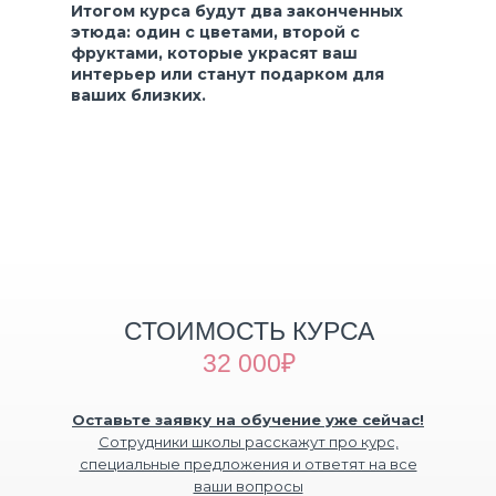
Итогом курса будут два законченных
этюда: один с цветами, второй с
фруктами, которые украсят ваш
интерьер или станут подарком для
ваших близких.
Подпишись на наши социальные
сети, будь в курсе наших событий
СТОИМОСТЬ КУРСА
32 000₽
Оставьте заявку на обучение уже сейчас!
sales.chief@idesign.school
Сотрудники школы расскажут про курс,
специальные предложения и ответят на все
ваши вопросы