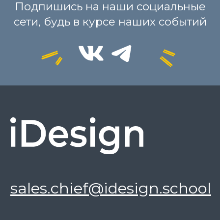
Персональное соглашение (оферта)
Сведения об Образовательной организации
Все права защищены © ООО «АЙ-ДИЗАЙН»,
2025
Образовательные услуги оказываются обществом с
ограниченной ответственностью «АЙ-ДИЗАЙН» на
основании Лицензии Л035-01277-66/00632627 от 20
декабря 2022 года. Лицензия предоставлена
Министерством образования и молодежной политики
Свердловской области бессрочно