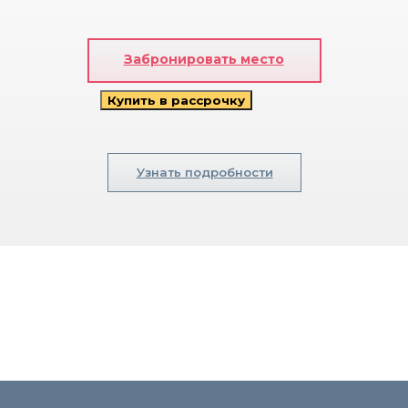
Забронировать место
О школе
Мероприятия
Купить в рассрочку
Преподаватели
Социальные проекты
Сотрудничество с учебными
организациями
Узнать подробности
Дизайн интерьера
Ландшафтный дизайн
Графический и веб-дизайн
Для детей и подростков
Онлайн курс iBrand
Практические мастер-классы