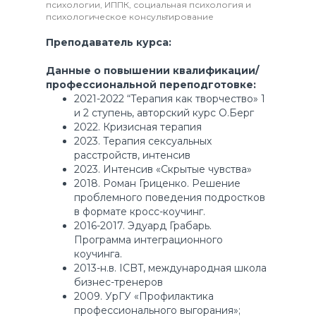
психологии, ИППК, социальная психология и
Графический и веб-дизайн
психологическое консультирование
Для детей и подростков
Онлайн курс iBrand
Преподаватель курса:
Практические мастер-классы
Данные о повышении квалификации/
профессиональной переподготовке:
2021-2022 “Терапия как творчество» 1
и 2 ступень, авторский курс О.Берг
2022. Кризисная терапия
2023. Терапия сексуальных
расстройств, интенсив
2023. Интенсив «Скрытые чувства»
2018. Роман Гриценко. Решение
проблемного поведения подростков
в формате кросс-коучинг.
2016-2017. Эдуард Грабарь.
Программа интеграционного
Персональное соглашение (оферта)
Сведения об Образовательной организации
коучинга.
Все права защищены © ООО «АЙ-ДИЗАЙН»,
2013-н.в. ICBT, международная школа
2025
бизнес-тренеров
2009. УрГУ «Профилактика
профессионального выгорания»;