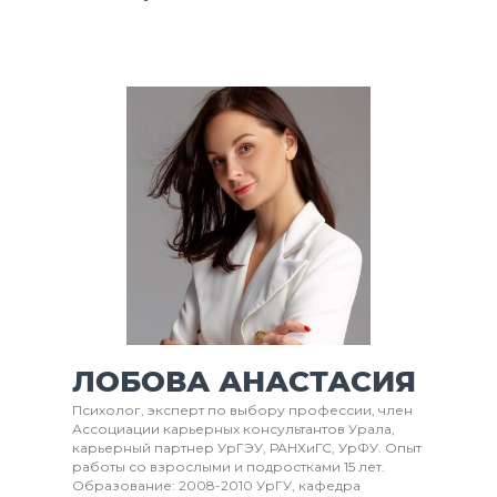
sales.chief@idesign.school
О школе
Мероприятия
ЛОБОВА АНАСТАСИЯ
Преподаватели
Социальные проекты
Психолог, эксперт по выбору профессии, член
Сотрудничество с учебными
Ассоциации карьерных консультантов Урала,
организациями
карьерный партнер УрГЭУ, РАНХиГС, УрФУ. Опыт
Дизайн интерьера
работы со взрослыми и подростками 15 лет.
Ландшафтный дизайн
Образование: 2008-2010 УрГУ, кафедра