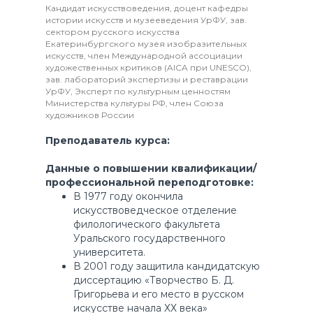
Кандидат искусствоведения, доцент кафедры
истории искусств и музееведения УрФУ, зав.
сектором русского искусства
Екатеринбургского музея изобразительных
искусств, член Международной ассоциации
художественных критиков (AICA при UNESCO),
зав. лабораторий экспертизы и реставрации
УрФУ, Эксперт по культурным ценностям
Министерства культуры РФ, член Союза
художников России
Преподаватель курса:
Данные о повышении квалификации/
профессиональной переподготовке:
В 1977 году окончила
искусствоведческое отделение
филологического факультета
Уральского государственного
Подпишись на наши социальные
университета.
сети, будь в курсе наших событий
В 2001 году защитила кандидатскую
диссертацию «Творчество Б. Д.
Григорьева и его место в русском
искусстве начала ХХ века»